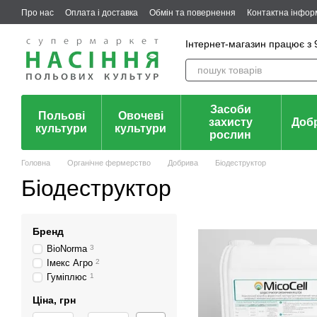
Перейти до основного контенту
Про нас
Оплата і доставка
Обмін та повернення
Контактна інфор
Інтернет-магазин працює з 9
Засоби
Польові
Овочеві
захисту
Доб
культури
культури
рослин
Головна
Органічне фермерство
Добрива
Біодеструктор
Біодеструктор
Бренд
BioNorma
3
Імекс Агро
2
Гуміплюс
1
Ціна, грн