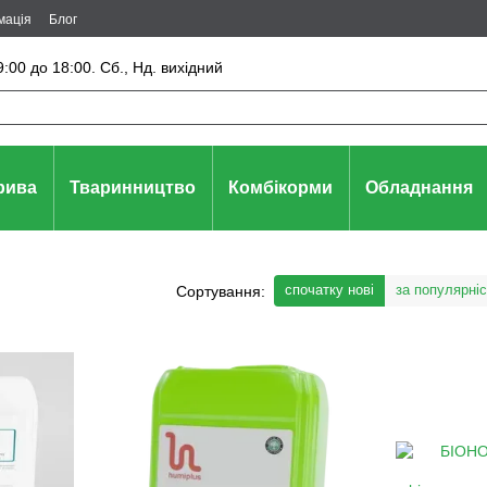
мація
Блог
:00 до 18:00. Сб., Нд. вихідний
рива
Тваринництво
Комбікорми
Обладнання
спочатку нові
за популярні
Сортування: