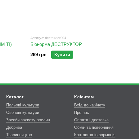
Артикул: destruktor004
М ТІ)
Біонорма ДЕСТРУКТОР
289 грн
Купити
Каталог
Клієнтам
Польові культури
Вхід до кабінету
Овочеві культури
Про нас
Засоби захисту рослин
Оплата і доставка
Добрива
Обмін та повернення
Тваринництво
Контактна інформація