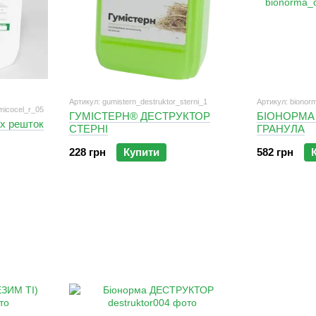
Артикул: gumistern_destruktor_sterni_1
Артикул: bionor
_micocel_r_05
ГУМІСТЕРН® ДЕСТРУКТОР
БІОНОРМА
их решток
СТЕРНІ
ГРАНУЛА
228 грн
Купити
582 грн