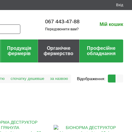
Вхід
067 443-47-88
Мій кошик
Передзвонити вам?
Продукція
Органічне
Професійне
фермерів
фермерство
обладнання
Відображення:
стю
спочатку дешевше
за назвою