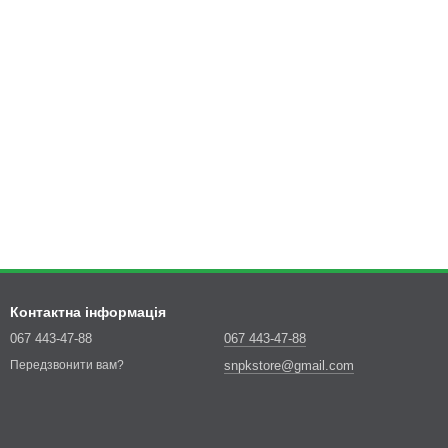
Контактна інформація
067 443-47-88
067 443-47-88
snpkstore@gmail.com
Передзвонити вам?