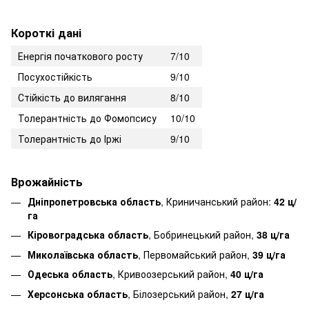
Короткі дані
Енергія початкового росту
7/10
Посухостійкість
9/10
Стійкість до вилягання
8/10
Толерантність до Фомопсису
10/10
Толерантність до Іржі
9/10
Врожайність
Дніпропетровська область
, Криничанський район:
42 ц/
га
Кіровоградська область
, Бобринецький район,
38 ц/га
Миколаївська область
, Первомайський район,
39 ц/га
Одеська область
, Кривоозерський район,
40 ц/га
Херсонська область
, Білозерський район,
27 ц/га