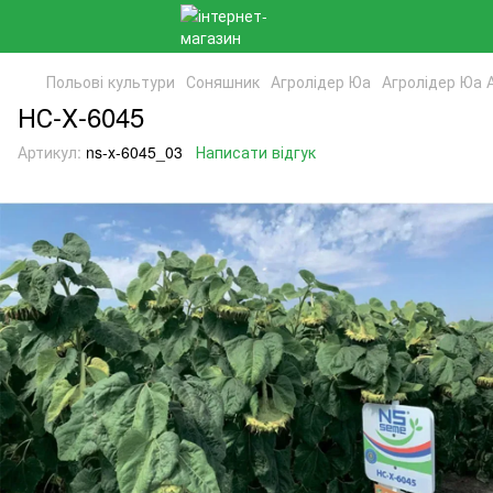
Польові культури
Соняшник
Агролідер Юа
Агролідер Юа 
НС-Х-6045
Артикул:
ns-х-6045_03
Написати відгук