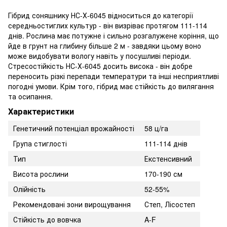
Гібрид соняшнику НС-Х-6045 відноситься до категорії
середньостиглих культур - він визріває протягом 111-114
днів. Рослина має потужне і сильно розгалужене коріння, що
йде в грунт на глибину більше 2 м - завдяки цьому воно
може видобувати вологу навіть у посушливі періоди.
Стресостійкість НС-Х-6045 досить висока - він добре
переносить різкі перепади температури та інші несприятливі
погодні умови. Крім того, гібрид має стійкість до вилягання
та осипання.
Характеристики
Генетичний потенціал врожайності
58 ц/га
Група стиглості
111-114 днів
Тип
Екстенсивний
Висота рослини
170-190 см
Олійність
52-55%
Рекомендовані зони вирощування
Степ, Лісостеп
Стійкість до вовчка
A-F